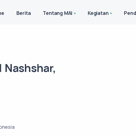
me
Berita
Tentang MAI
Kegiatan
Pend
 Nashshar,
onesia