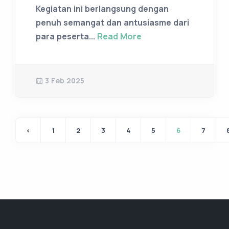
Kegiatan ini berlangsung dengan
penuh semangat dan antusiasme dari
para peserta...
Read More
3 Feb 2025
‹
1
2
3
4
5
6
7